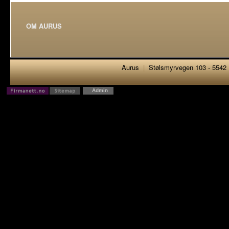
OM AURUS
Aurus
|
Stølsmyrvegen 103 - 5542
Admin