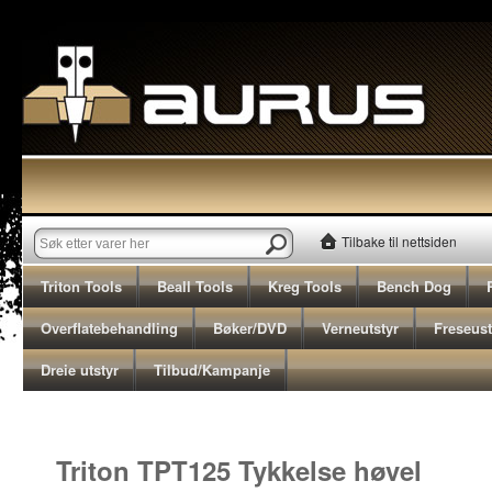
Tilbake til nettsiden
Triton Tools
Beall Tools
Kreg Tools
Bench Dog
Overflatebehandling
Bøker/DVD
Verneutstyr
Freseust
Dreie utstyr
Tilbud/Kampanje
Triton TPT125 Tykkelse høvel