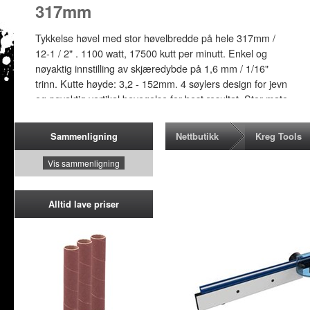
317mm
Tykkelse høvel med stor høvelbredde på hele 317mm /
12-1 / 2" . 1100 watt, 17500 kutt per minutt. Enkel og
nøyaktig innstilling av skjæredybde på 1,6 mm / 1/16"
trinn. Kutte høyde: 3,2 - 152mm. 4 søylers design for jevn
og nøyaktig vertikal bevegelse for best resultat. Stor mate
og uttaks bord for ekstra materiell støtte. Sikrings bryter
for elektrisk sikkerhet. Spon tilkobling for effektiv
Nettbutikk
Kreg Tools
Sammenligning
sponutkast.
Vis sammenligning
NOK 3995
Alltid lave priser