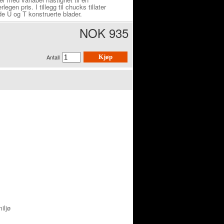
rlegen pris. I tillegg til chucks tillater
e U og T konstruerte blader.
NOK 935
Antall
Kjøp
iljø