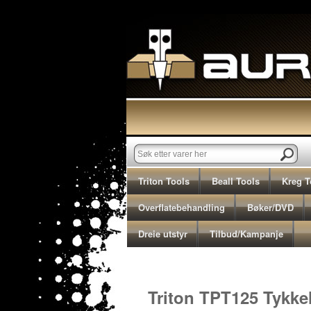
Triton Tools
Beall Tools
Kreg T
Overflatebehandling
Bøker/DVD
Dreie utstyr
Tilbud/Kampanje
Triton TPT125 Tykke