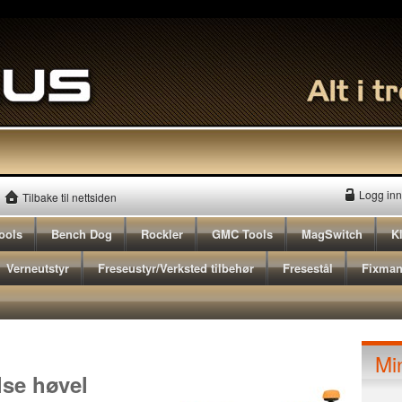
Logg inn
Tilbake til nettsiden
ools
Bench Dog
Rockler
GMC Tools
MagSwitch
K
Verneutstyr
Freseustyr/Verksted tilbehør
Fresestål
Fixma
Mi
lse høvel