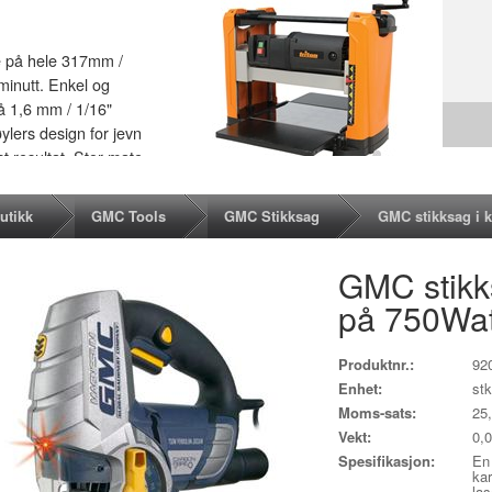
e på hele 317mm /
 minutt. Enkel og
på 1,6 mm / 1/16"
ylers design for jevn
st resultat. Stor mate
tte. Sikrings bryter
 for effektiv
utikk
GMC Tools
GMC Stikksag
GMC stikksag i k
GMC stikks
på 750Wat
Produktnr.:
92
Enhet:
stk
Moms-sats:
25
Vekt:
0,
Spesifikasjon:
En 
ka
las