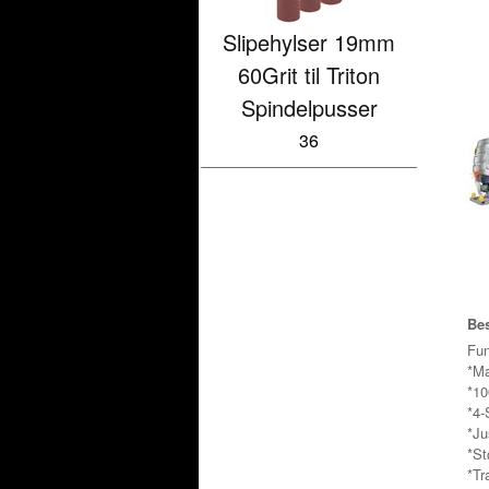
Slipehylser 19mm
60Grit til Triton
Spindelpusser
36
Bes
Fun
*Ma
*10
*4-
*Ju
*St
*Tr