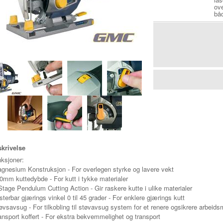
ove
båd
krivelse
ksjoner:
gnesium Konstruksjon - For overlegen styrke og lavere vekt
0mm kuttedybde - For kutt i tykke materialer
Stage Pendulum Cutting Action - Gir raskere kutte i ulike materialer
sterbar gjærings vinkel 0 til 45 grader - For enklere gjærings kutt
øvsavsug - For tilkobling til støvavsug system for et renere ogsikrere arbeidsm
ansport koffert - For ekstra bekvemmelighet og transport