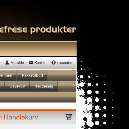
Min side
Kontakt
Infosenter
lemmer
Pakketilbud
n
Gavekort
Ryddesalg
n Handlekurv
Triton TPL180B, høvel 180m