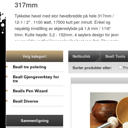
m
øvel med stor høvelbredde på hele 317mm /
 1100 watt, 17500 kutt per minutt. Enkel og
nstilling av skjæredybde på 1,6 mm / 1/16"
e høyde: 3,2 - 152mm. 4 søylers design for jevn
 vertikal bevegelse for best resultat. Stor mate
rd for ekstra materiell støtte. Sikrings bryter
k sikkerhet. Spon tilkobling for effektiv
Nettbutikk
Beall Tools
Velg kategori:
.
Beall tre polering
Pr
Sorter produkter etter:
NOK 3995
Beall Gjengeverktøy for
tre
Bealls Pen Wizard
Beall Diverse
Sammenligning