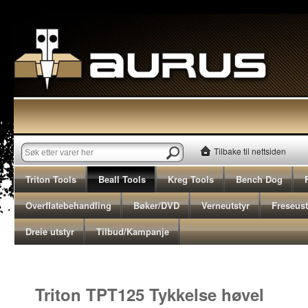
Tilbake til nettsiden
Triton Tools
Beall Tools
Kreg Tools
Bench Dog
Overflatebehandling
Bøker/DVD
Verneutstyr
Freseust
Dreie utstyr
Tilbud/Kampanje
 TPT125 Tykkelse høvel