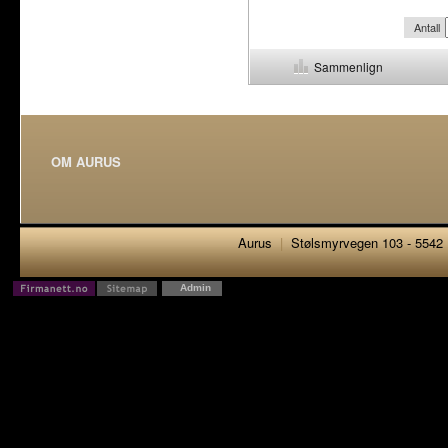
Antall
Sammenlign
OM AURUS
Aurus
|
Stølsmyrvegen 103 - 5542
Admin