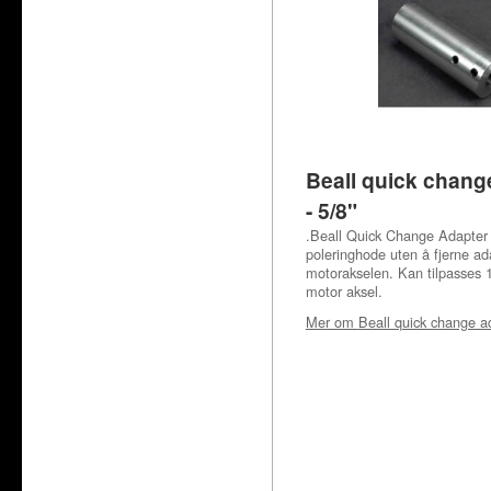
Beall quick chang
- 5/8"
.Beall Quick Change Adapter 
poleringhode uten å fjerne ad
motorakselen. Kan tilpasses 1
motor aksel.
Mer om
Beall quick change ad