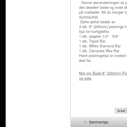
Denne samensetningen av pol
den desidert beste og mest 
på markedet. Alt du trenger fo
sluttresultat.
Dette settet består av
3 stk. 8" (200mm) polerings hj
hjul for hurtigskifte.
1 stk. adapter 1/2" - 5/8"
1 stk. Tripoli Bar
1 stk. White Diamond Bar
1 stk. Carnauba Wax Bar
Hvert poleringshjul er merket 
skal ha.
Mer om
Beall 8" (200mm) Pol
og voks
Antall
Sammenlign