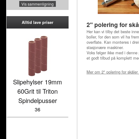
Vis sammenligning
Alltid lave priser
2" polering for skå
Her kan vi tilby det beste inn
boller, for den som vil ha fre
overflate. Kan monteres i drei
stasjonære maskiner.
Voks følger ikke med i denne 
et godt tilbud på komplett me
Mer om
2" polering for skåler 
Slipehylser 19mm
60Grit til Triton
Spindelpusser
36