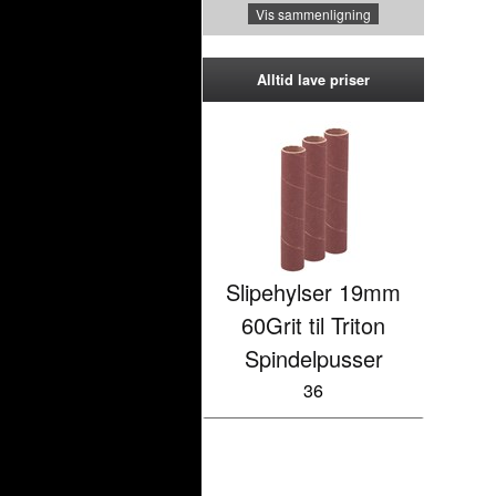
Vis sammenligning
Alltid lave priser
Slipehylser 19mm
60Grit til Triton
Spindelpusser
36