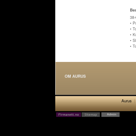
Bes
38-
• P
• T
• K
• S
• T
OM AURUS
Aurus
|
Admin