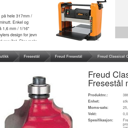
e på hele 317mm /
 minutt. Enkel og
på 1,6 mm / 1/16"
ylers design for jevn
st resultat. Stor mate
tte. Sikrings bryter
 for effektiv
utikk
Fresestål
Freud Fresestål
Freud Classical O
Freud Cla
Fresestål 
Produktnr.:
38
Enhet:
stk
Moms-sats:
25
Vekt:
0,
Spesifikasjon:
Fre
pro
(2