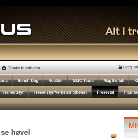
Logg inn
Tilbake til nettsiden
ools
Bench Dog
Rockler
GMC Tools
MagSwitch
K
Verneutstyr
Freseustyr/Verksted tilbehør
Fresestål
Fixma
Mi
lse høvel