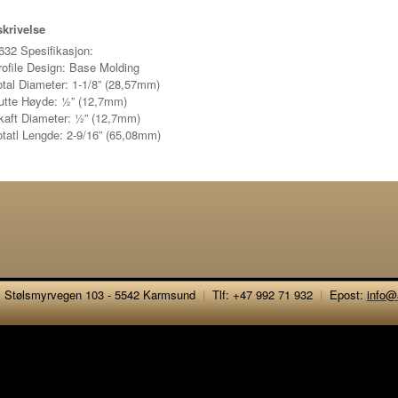
krivelse
632 Spesifikasjon:
rofile Design: Base Molding
otal Diameter: 1-1/8” (28,57mm)
utte Høyde: ½” (12,7mm)
kaft Diameter: ½” (12,7mm)
otatl Lengde: 2-9/16” (65,08mm)
Stølsmyrvegen 103 - 5542 Karmsund
|
Tlf: +47 992 71 932
|
Epost:
info@