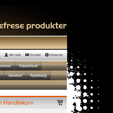
Min side
Kontakt
Infosenter
lemmer
Pakketilbud
n
Gavekort
Ryddesalg
n Handlekurv
Triton TPL180B, høvel 180m