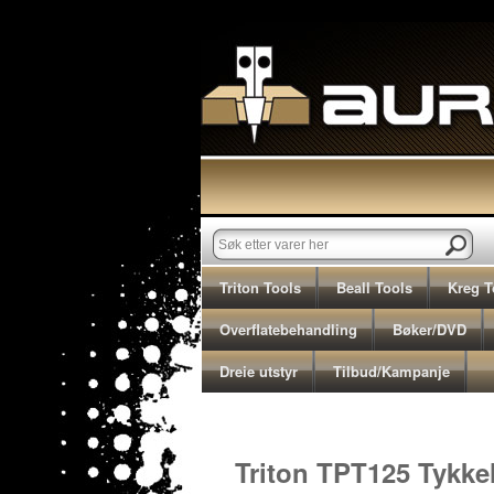
Triton Tools
Beall Tools
Kreg T
Overflatebehandling
Bøker/DVD
Dreie utstyr
Tilbud/Kampanje
Triton TPT125 Tykke