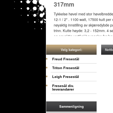
317mm
Tykkelse høvel med stor høvelbredd
12-1 / 2" . 1100 watt, 17500 kutt per
nøyaktig innstilling av skjæredybde 
trinn. Kutte høyde: 3,2 - 152mm. 4 sø
og nøyaktig vertikal bevegelse for be
og uttaks bord for ekstra materiell stø
for elektrisk sikkerhet. Spon tilkobling
Nettb
Velg kategori:
sponutkast.
Freud Fresestål
NOK 3995
Triton Fresestål
Leigh Fresestål
Fresesål div.
leverandører
Sammenligning