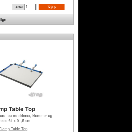
Antall
Kjøp
lign
mp Table Top
rd top m/ skinner, klemmer og
relse 61 x 91,5 cm
Clamp Table Top