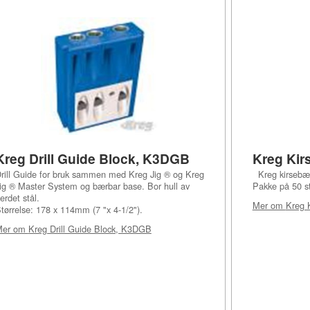
Kreg Drill Guide Block, K3DGB
Kreg Kir
rill Guide for bruk sammen med Kreg Jig ® og Kreg
Kreg kirsebær
ig ® Master System og bærbar base. Bor hull av
Pakke på 50 st
erdet stål.
Mer om
Kreg 
tørrelse: 178 x 114mm (7 "x 4-1/2").
Mer om
Kreg Drill Guide Block, K3DGB