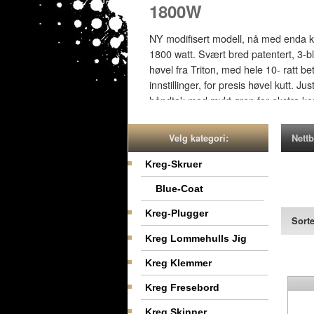
1800W
NY modifisert modell, nå med enda k
1800 watt. Svært bred patentert, 3-b
høvel fra Triton, med hele 10- ratt be
innstillinger, for presis høvel kutt. Ju
håndtak med mykt grep for ekstra komf
for nett tilkobling, svært bred 180mm
bredde. Leveres med fastnøkkel, støv
Nettb
Velg kategori:
gjerde og 3 65MN 180mm blader Kutte
Bredde 180mm, dybde 2mm 15000rpm
Kreg-Skruer
NOK 3995
Blue-Coat
Kreg-Plugger
Sorte
Kreg Lommehulls Jig
Kreg Klemmer
Kreg Fresebord
Kreg Skinner