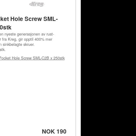
ket Hole Screw SML-
0stk
en nyeste generasjonen av rust-
r fra Kreg, gir opptil 400% mer
n sinkbelagte skruer.
stk.
Pocket Hole Screw SML-C2B x 250stk
NOK 190