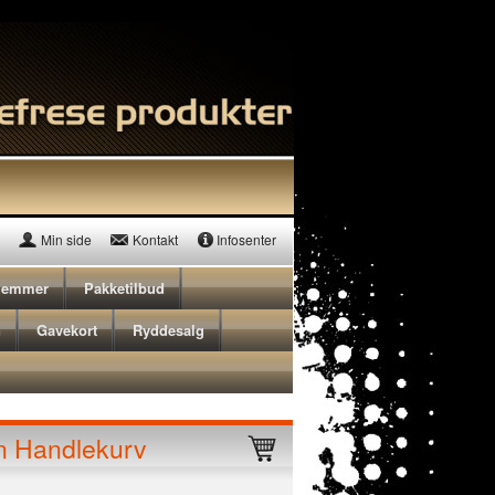
Min side
Kontakt
Infosenter
lemmer
Pakketilbud
n
Gavekort
Ryddesalg
n Handlekurv
Triton T6 Pocket-Hole Jig Ma