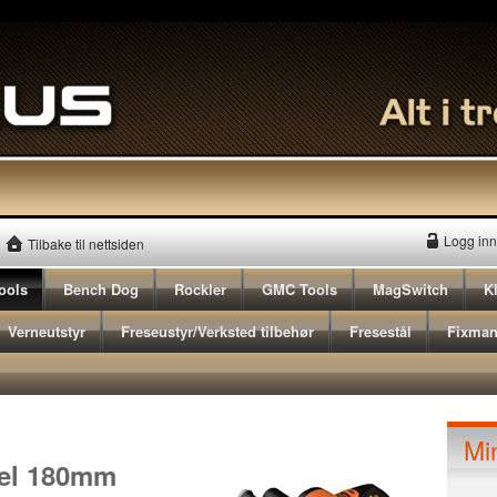
Logg inn
Tilbake til nettsiden
ools
Bench Dog
Rockler
GMC Tools
MagSwitch
K
Verneutstyr
Freseustyr/Verksted tilbehør
Fresestål
Fixma
Mi
vel 180mm