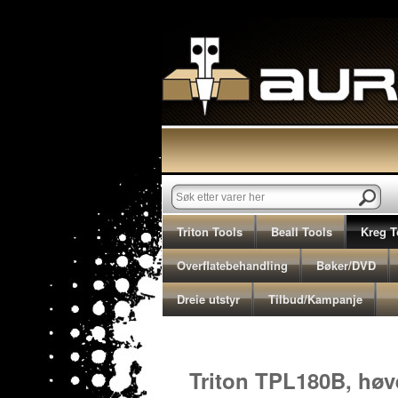
Triton Tools
Beall Tools
Kreg T
Overflatebehandling
Bøker/DVD
Dreie utstyr
Tilbud/Kampanje
Triton TPL180B, hø