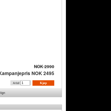
NOK 2990
Kampanjepris NOK 2495
Antall
Kjøp
lign