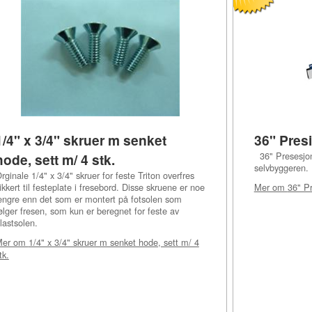
1/4" x 3/4" skruer m senket
36" Pres
36" Presesjons
hode, sett m/ 4 stk.
selvbyggeren.
rginale 1/4" x 3/4" skruer for feste Triton overfres
ikkert til festeplate i fresebord. Disse skruene er noe
Mer om
36" P
engre enn det som er montert på fotsolen som
ølger fresen, som kun er beregnet for feste av
lastsolen.
Mer om
1/4" x 3/4" skruer m senket hode, sett m/ 4
tk.