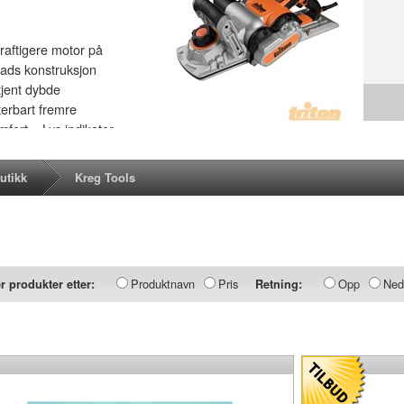
raftigere motor på
lads konstruksjon
tjent dybde
sterbart fremre
ort. . Lys indikator
/7-3/32 "høvel
-kontakt, set guide
utikk
Kreg Tools
 kapasitet:..
 Vekt 8,5. kg
Produktnavn
Pris
Opp
Ned
r produkter etter:
Retning: