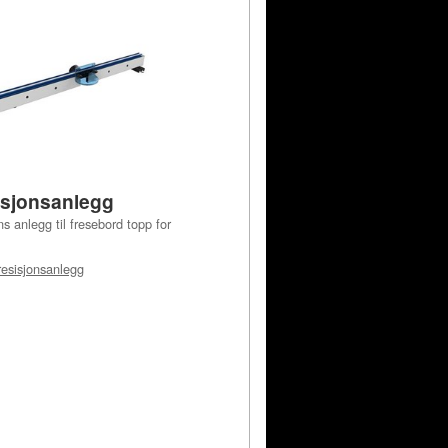
isjonsanlegg
 anlegg til fresebord topp for
resisjonsanlegg