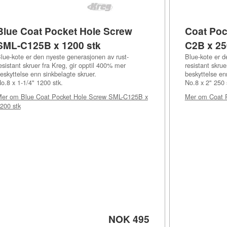
Blue Coat Pocket Hole Screw
Coat Poc
SML-C125B x 1200 stk
C2B x 25
lue-kote er den nyeste generasjonen av rust-
Blue-kote er d
esistant skruer fra Kreg, gir opptil 400% mer
resistant skrue
eskyttelse enn sinkbelagte skruer.
beskyttelse en
o.8 x 1-1/4" 1200 stk.
No.8 x 2" 250 
Mer om
Blue Coat Pocket Hole Screw SML-C125B x
Mer om
Coat 
200 stk
NOK 495