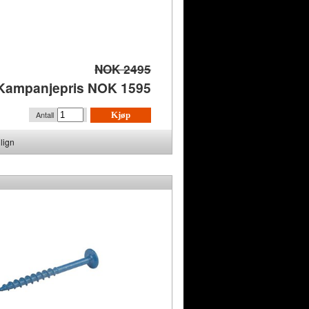
NOK 2495
Kampanjepris NOK 1595
Antall
Kjøp
lign