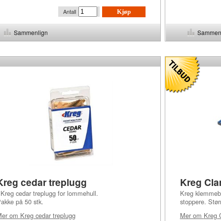
Antall
Kjøp
Sammenlign
Sammen
Kreg cedar treplugg
Kreg Cla
reg cedar treplugg for lommehull.
Kreg klemmebo
akke på 50 stk.
stoppere. Stør
Mer om
Kreg cedar treplugg
Mer om
Kreg 