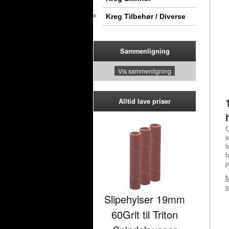
Kreg Tilbehør / Diverse
Sammenligning
Vis sammenligning
Alltid lave priser
O
s
l
f
p
s
Slipehylser 19mm
60Grit til Triton