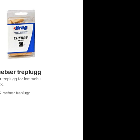
sebær treplugg
 treplugg for lommehull.
k.
Kirsebær treplugg