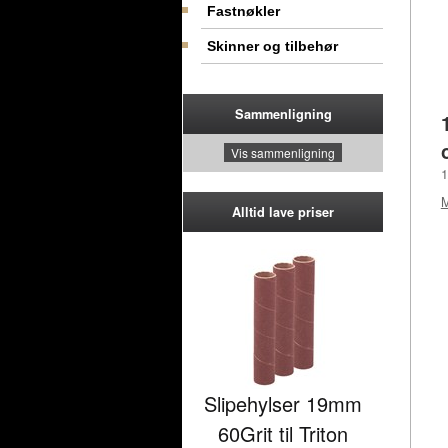
Fastnøkler
Skinner og tilbehør
Sammenligning
Vis sammenligning
1
Alltid lave priser
Slipehylser 19mm
60Grit til Triton