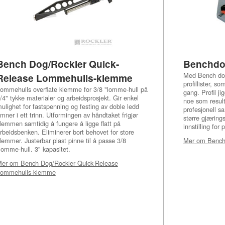
Bench Dog/Rockler Quick-
Benchdog 
Med Bench dog 
Release Lommehulls-klemme
profillister, 
ommehulls overflate klemme for 3/8 "lomme-hull på
gang. Profil ji
/4" tykke materialer og arbeidsprosjekt. Gir enkel
noe som result
ulighet for fastspenning og festing av doble ledd
profesjonell s
mner i ett trinn. Utformingen av håndtaket frigjør
større gjærings
lemmen samtidig å fungere å ligge flatt på
innstilling for 
rbeidsbenken. Eliminerer bort behovet for store
lemmer. Justerbar plast pinne til å passe 3/8
Mer om
Benchd
lomme-hull. 3" kapasitet.
Mer om
Bench Dog/Rockler Quick-Release
ommehulls-klemme