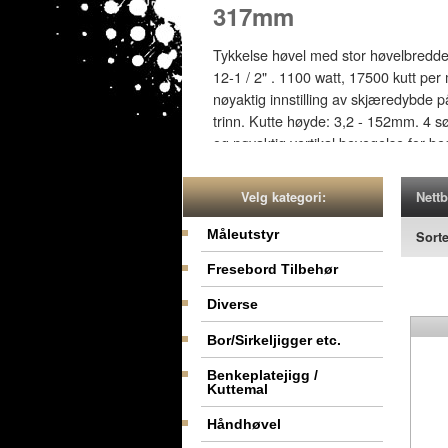
180
NY modi
1800 wa
høvel fr
innstill
håndtak
for net
bredde.
Nettb
Velg kategori:
gjerde 
Bredde
Måleutstyr
Sorte
Fresebord Tilbehør
Diverse
Bor/Sirkeljigger etc.
Benkeplatejigg /
Kuttemal
Håndhøvel