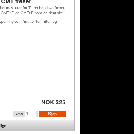
g CMT freser
e m/Mutter for Triton håndoverfreser,
il CMT7E og CMT8E som er identiske.
pennhylse m/mutter for Triton og
NOK 325
Antall
Kjøp
lign