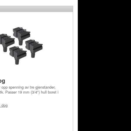
og
 opp spenning av tre gjenstander,
k. Passer 19 mm (3/4") hull boret i
 dog