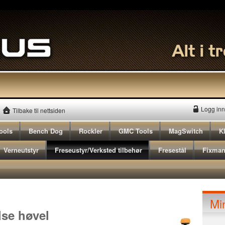
Logg inn
Tilbake til nettsiden
ools
Bench Dog
Rockler
GMC Tools
MagSwitch
K
Verneutstyr
Freseustyr/Verksted tilbehør
Fresestål
Fixma
Mi
ton TPL180B, høvel 180mm