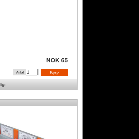
NOK 65
Antall
Kjøp
lign