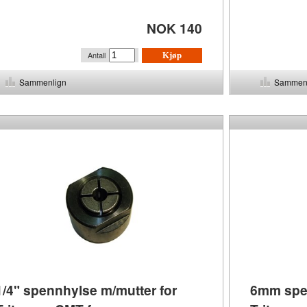
NOK 140
Antall
Kjøp
Sammenlign
Sammen
1/4" spennhylse m/mutter for
6mm spen