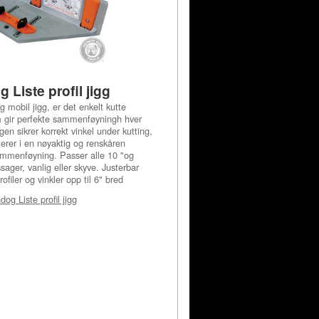
Liste profil jigg
mobil jigg, er det enkelt kutte
som gir perfekte sammenføyningh hver
ggen sikrer korrekt vinkel under kutting,
erer i en nøyaktig og renskåren
ammenføyning. Passer alle 10 "og
sager, vanlig eller skyve. Justerbar
profiler og vinkler opp til 6" bred
og Liste profil jigg