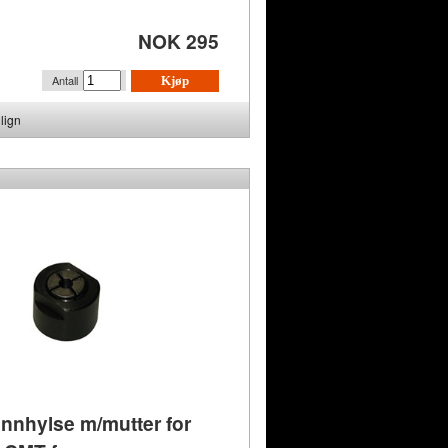
NOK 295
Antall
Kjøp
lign
nhylse m/mutter for