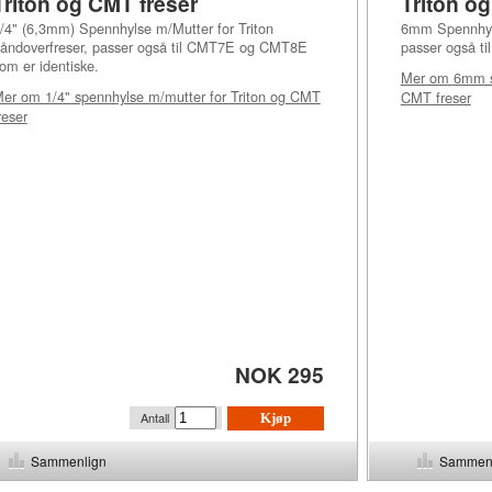
Triton og CMT freser
Triton o
/4" (6,3mm) Spennhylse m/Mutter for Triton
6mm Spennhyls
åndoverfreser, passer også til CMT7E og CMT8E
passer også t
om er identiske.
Mer om
6mm s
Mer om
1/4" spennhylse m/mutter for Triton og CMT
CMT freser
reser
NOK 295
Antall
Kjøp
Sammenlign
Sammen