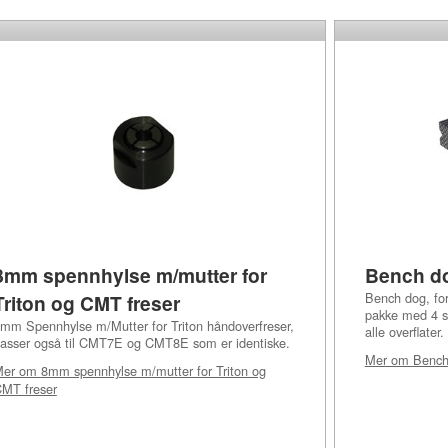
8mm spennhylse m/mutter for
Bench d
Bench dog, for
Triton og CMT freser
pakke med 4 st
mm Spennhylse m/Mutter for Triton håndoverfreser,
alle overflater.
asser også til CMT7E og CMT8E som er identiske.
Mer om
Bench
Mer om
8mm spennhylse m/mutter for Triton og
MT freser