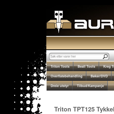
Triton Tools
Beall Tools
Kreg T
Overflatebehandling
Bøker/DVD
Dreie utstyr
Tilbud/Kampanje
Tri