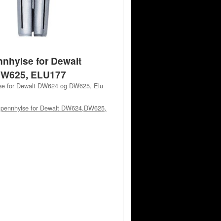
nnhylse for Dewalt
W625, ELU177
se for Dewalt DW624 og DW625, Elu
Spennhylse for Dewalt DW624,DW625,