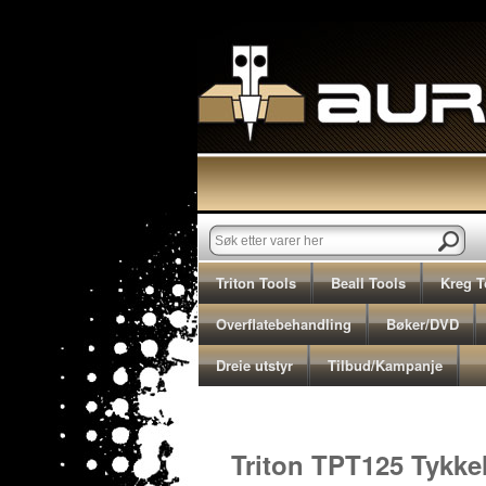
Triton Tools
Beall Tools
Kreg T
Overflatebehandling
Bøker/DVD
Dreie utstyr
Tilbud/Kampanje
Triton TPL180B, hø