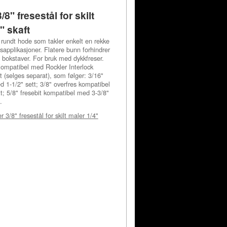
/8" fresestål for skilt
" skaft
rundt hode som takler enkelt en rekke
nsapplikasjoner. Flatere bunn forhindrer
e bokstaver. For bruk med dykkfreser.
. Kompatibel med Rockler Interlock
 (selges separat), som følger: 3/16"
 1-1/2" sett; 3/8" overfres kompatibel
t; 5/8" fresebit kompatibel med 3-3/8"
.
r 3/8" fresestål for skilt maler 1/4"