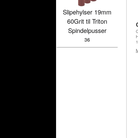
Slipehylser 19mm
60Grit til Triton
Spindelpusser
C
H
36
1