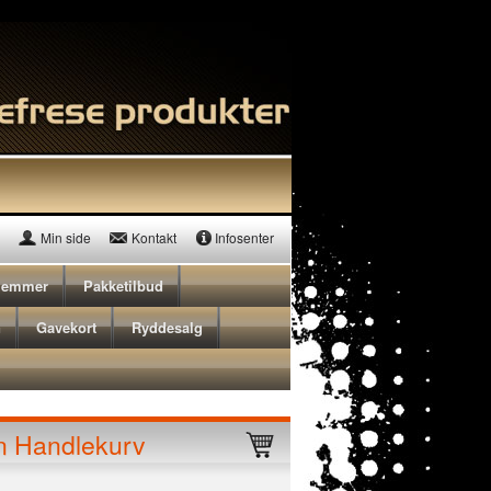
Min side
Kontakt
Infosenter
lemmer
Pakketilbud
n
Gavekort
Ryddesalg
n Handlekurv
Triton T6 Pocket-Hole Jig M