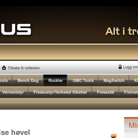
Logg inn
Tilbake til nettsiden
ools
Bench Dog
Rockler
GMC Tools
MagSwitch
K
Verneutstyr
Freseustyr/Verksted tilbehør
Fresestål
Fixma
Mi
vel 180mm