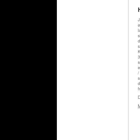
J
ø
l
s
d
s
K
3
s
e
/
s
d
f
D