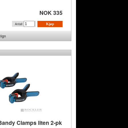
NOK 335
Antall
Kjøp
lign
Bandy Clamps liten 2-pk