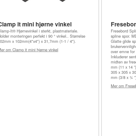
Clamp it mini hjørne vinkel
Fresebor
lamp-It® Hjørnevinkel i sterkt, plastmateriale.
Fresebord Spli
older monteringen perfekt i 90 ° vinkel.. Størrelse
spline spor. M
02mm x 102mm(4"x4") x 31,7mm (1-1 / 4").
Glatte glide sp
brukervennligh
Mer om
Clamp it mini hjørne vinkel
over emne for å
Inkluderer sent
midten av fres
mm (11 x 14 ”)
305 x 305 x 30
mm (3/8 x ¾ ”)
Mer om
Freseb