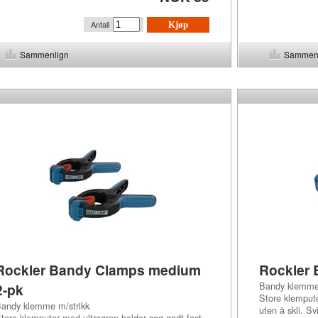
Antall
Kjøp
Sammenlign
Sammen
Rockler Bandy Clamps medium
Rockler 
Bandy klemme 
2-pk
Store klempute
andy klemme m/strikk
uten å skli. S
tore klemputer med ultragrep holder seg godt fast