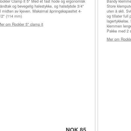
ockler Clamp it 5" Med et fast hode og ergonomisk
Bandy klemme 
åndtak og bevegelig halestykke, og halsdybde 3/4"
Store klempute
il midten av kjeven. Maksimal åpningskapasitet 4-
uten å skli. S
/2" (114 mm)
og tillater ful
lagertykkelse.
Mer om
Rockler 5" clamp it
klemmen lenger
Pakke med 2 st
Mer om
Rockl
NOK 85