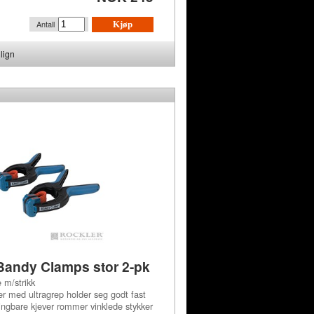
Antall
Kjøp
lign
Bandy Clamps stor 2-pk
m/strikk
r med ultragrep holder seg godt fast
vingbare kjever rommer vinklede stykker