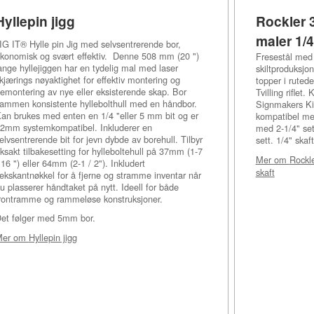
Hyllepin jigg
Rockler 3
maler 1/4
IG IT® Hylle pin Jig med selvsentrerende bor,
konomisk og svært effektiv. Denne 508 mm (20 ")
Fresestål med 
ange hyllejiggen har en tydelig mal med laser
skiltproduksjo
kjærings nøyaktighet for effektiv montering og
topper i ruted
emontering av nye eller eksisterende skap. Bor
Tvilling riflet
ammen konsistente hyllebolthull med en håndbor.
Signmakers Kit
an brukes med enten en 1/4 "eller 5 mm bit og er
kompatibel med
2mm systemkompatibel. Inkluderer en
med 2-1/4" set
elvsentrerende bit for jevn dybde av borehull. Tilbyr
sett. 1/4" skaft
ksakt tilbakesetting for hylleboltehull på 37mm (1-7
Mer om
Rockle
 16 ") eller 64mm (2-1 / 2"). Inkludert
skaft
ekskantnøkkel for å fjerne og stramme inventar når
u plasserer håndtaket på nytt. Ideell for både
rontramme og rammeløse konstruksjoner.
et følger med 5mm bor.
Mer om
Hyllepin jigg