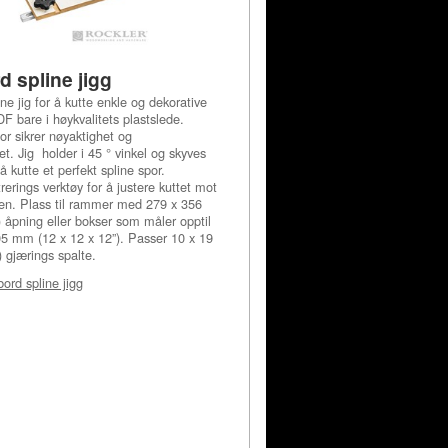
d spline jigg
ne jig for å kutte enkle og dekorative
DF bare i høykvalitets plastslede.
or sikrer nøyaktighet og
et. Jig holder i 45 ° vinkel og skyves
 kutte et perfekt spline spor.
rerings verktøy for å justere kuttet mot
en. Plass til rammer med 279 x 356
 åpning eller bokser som måler opptil
5 mm (12 x 12 x 12”). Passer 10 x 19
 gjærings spalte.
ord spline jigg