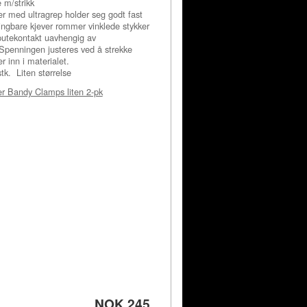
m/strikk
r med ultragrep holder seg godt fast
vingbare kjever rommer vinklede stykker
l putekontakt uavhengig av
 Spenningen justeres ved å strekke
 inn i materialet.
k. Liten størrelse
er Bandy Clamps liten 2-pk
NOK 245