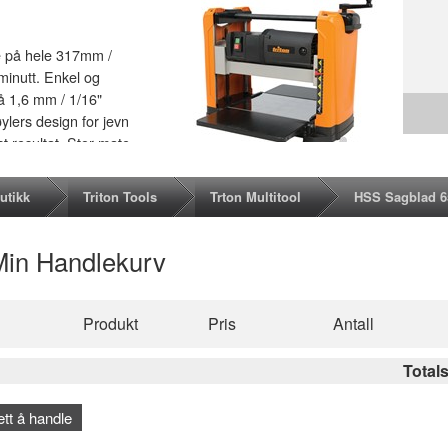
e på hele 317mm /
 minutt. Enkel og
på 1,6 mm / 1/16"
ylers design for jevn
st resultat. Stor mate
tte. Sikrings bryter
 for effektiv
utikk
Triton Tools
Trton Multitool
HSS Sagblad 
Min Handlekurv
Produkt
Pris
Antall
Total
ett å handle