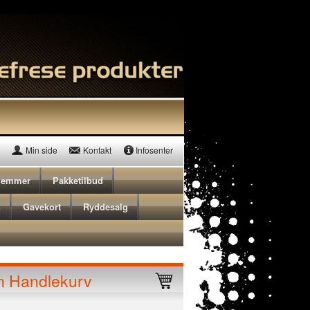
Min side
Kontakt
Infosenter
lemmer
Pakketilbud
n
Gavekort
Ryddesalg
n Handlekurv
Triton TPL180B, høvel 180m