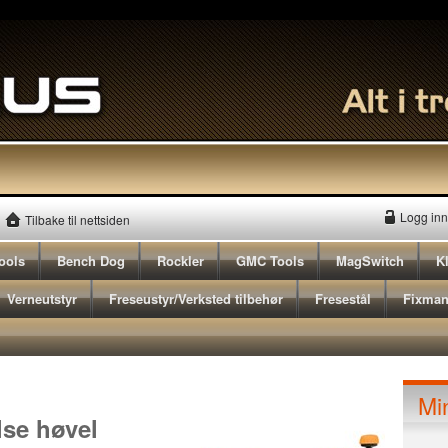
Logg inn
Tilbake til nettsiden
ools
Bench Dog
Rockler
GMC Tools
MagSwitch
K
Verneutstyr
Freseustyr/Verksted tilbehør
Fresestål
Fixma
Mi
lse høvel