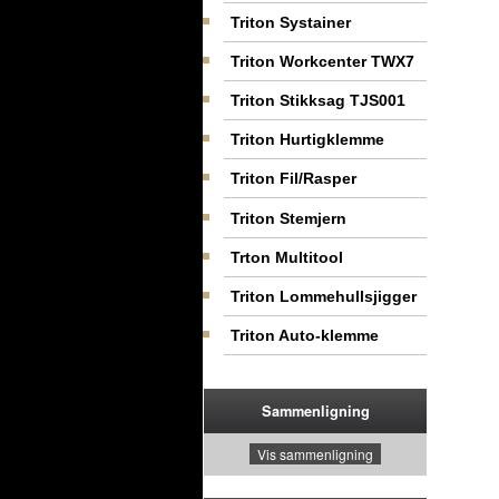
Triton Systainer
Triton Workcenter TWX7
Triton Stikksag TJS001
Triton Hurtigklemme
Triton Fil/Rasper
Triton Stemjern
Trton Multitool
Triton Lommehullsjigger
Triton Auto-klemme
Sammenligning
Vis sammenligning