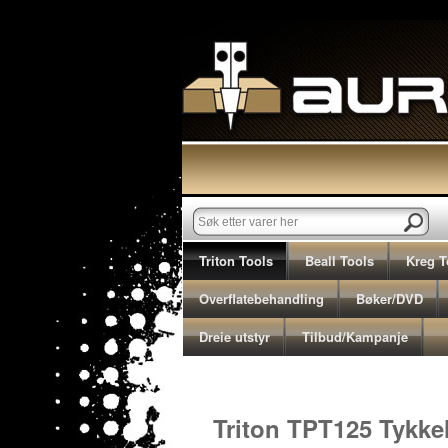
Triton Tools
Beall Tools
Kreg T
Overflatebehandling
Bøker/DVD
Dreie utstyr
Tilbud/Kampanje
Triton TPT125 Tykke