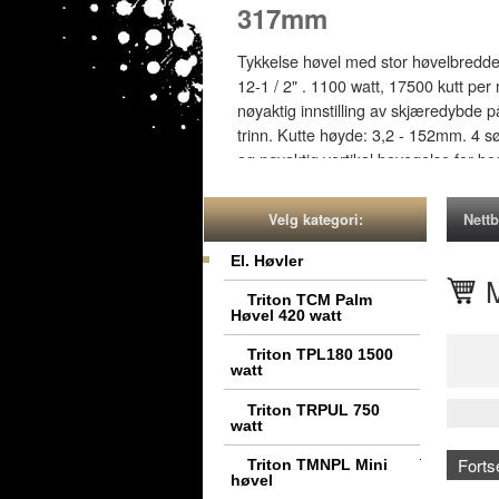
317mm
Tykkelse høvel med stor høvelbredd
12-1 / 2" . 1100 watt, 17500 kutt per
nøyaktig innstilling av skjæredybde 
trinn. Kutte høyde: 3,2 - 152mm. 4 sø
og nøyaktig vertikal bevegelse for be
og uttaks bord for ekstra materiell stø
for elektrisk sikkerhet. Spon tilkobling
Nettb
Velg kategori:
sponutkast.
El. Høvler
NOK 3995
Triton TCM Palm
Høvel 420 watt
Triton TPL180 1500
watt
Triton TRPUL 750
watt
Forts
Triton TMNPL Mini
høvel