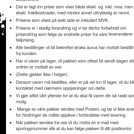
Det er lagt inn priser som viser både ekskl. og inkl. mva. men
ekskl. fraktkostnader, med mindre annet uttrykkelig er nevnt.
Prisene som vises på web side er inkludert MVA.
Prisene er i stadig forandring og vi tar derfor forbehold om
leverandører
prisendring som følge av endrede priser fra våre
feilprising.
Alle bestillinger vil bli bekreftet straks aurus har mottatt bestill
fra kunden.
Har vi varen på lager, vil pakken som oftest bli sendt dagen ett
ordren er mottatt av oss
(Dette gjelder ikke i helger).
Dersom varen må bestilles, eller er på vei inn til lager, vil du bli
kontaktet med nærmere opplysninger om dette.
Vi gjør alltid vårt ytterste for at du skal få varen din så raskt s
mulig.
Mange av våre pakker sendes med Posten, og tar vi ikke ans
for hindringer de måtte oppleve i forbindelse med levering.
Når pakken sendes fra oss vil du motta en e-mail med
sporingsnummer slik at du kan følge pakken til ditt postkontor.