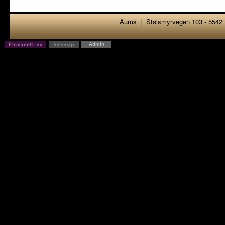
Aurus
|
Stølsmyrvegen 103 - 5542
Admin